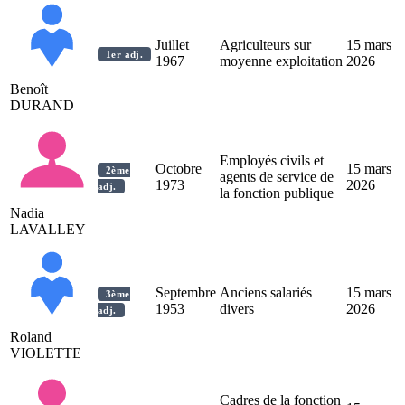
Juillet
Agriculteurs sur
15 mars
1er adj.
1967
moyenne exploitation
2026
Benoît
DURAND
Employés civils et
Octobre
15 mars
2ème
agents de service de
1973
2026
adj.
la fonction publique
Nadia
LAVALLEY
Septembre
Anciens salariés
15 mars
3ème
1953
divers
2026
adj.
Roland
VIOLETTE
Cadres de la fonction