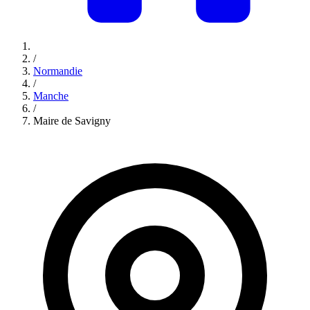
/
Normandie
/
Manche
/
Maire de Savigny