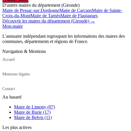
D'autres maires du département (Gironde)
Maire de Pessac-sur-Dordogne
Maire de Carcans
Maire de Sainte-
Croix-du-Mont
Maire de Tarnès
Maire de Flaujagues
Découvrir les maires du département (Gironde) →
Mon-maire
L'annuaire indépendant regroupant les informations des maires des
communes, départements et régions de France.
Navigation & Mentions
Accueil
Mentions légales
Contact
Au hasard
Maire de Limony (07)
Maire de Burie (17)
Maire de Belvis (11)
Les plus actives