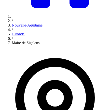
/
Nouvelle-Aquitaine
/
Gironde
/
Maire de Sigalens