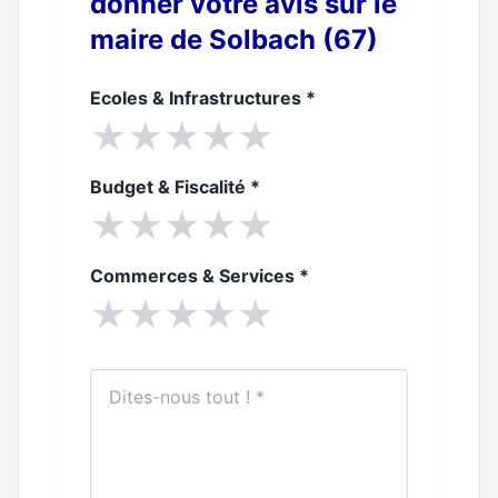
donner votre avis sur le
maire de Solbach (67)
Ecoles & Infrastructures
*
★
★
★
★
★
Budget & Fiscalité
*
★
★
★
★
★
Commerces & Services
*
★
★
★
★
★