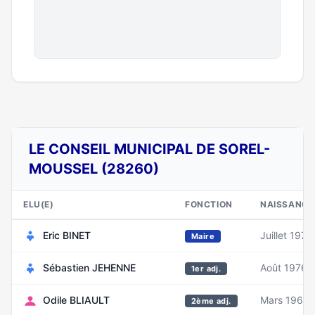
LE CONSEIL MUNICIPAL DE SOREL-
MOUSSEL (28260)
ELU(E)
FONCTION
NAISSANCE
Eric BINET
Juillet 1977
Maire
Sébastien JEHENNE
Août 1976
1er adj.
Odile BLIAULT
Mars 1965
2ème adj.