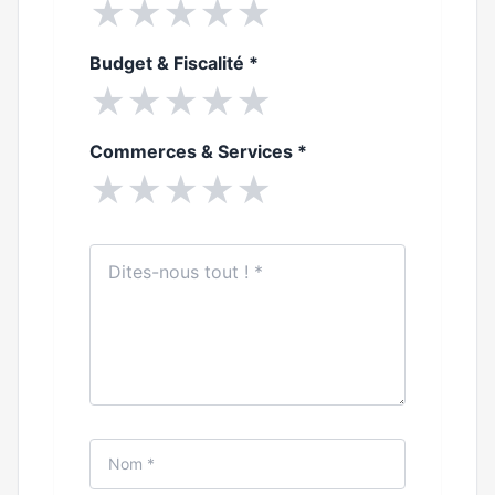
★
★
★
★
★
Budget & Fiscalité
*
★
★
★
★
★
Commerces & Services
*
★
★
★
★
★