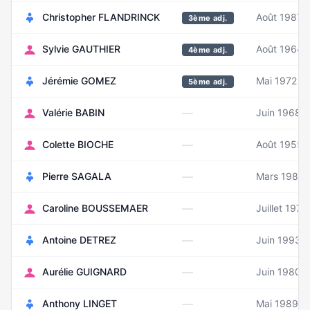
Christopher FLANDRINCK
Août 1987
3ème adj.
Sylvie GAUTHIER
Août 1964
4ème adj.
Jérémie GOMEZ
Mai 1972
5ème adj.
—
Valérie BABIN
Juin 1968
—
Colette BIOCHE
Août 1955
—
Pierre SAGALA
Mars 1987
—
Caroline BOUSSEMAER
Juillet 1978
—
Antoine DETREZ
Juin 1993
—
Aurélie GUIGNARD
Juin 1980
—
Anthony LINGET
Mai 1989