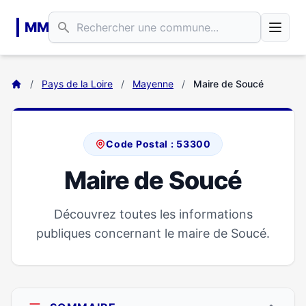
Aller au contenu principal
MM
/
Pays de la Loire
/
Mayenne
/
Maire de Soucé
Code Postal : 53300
Maire de Soucé
Découvrez toutes les informations
publiques concernant le maire de Soucé.