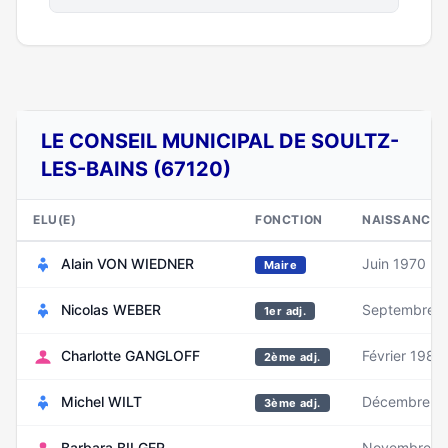
LE CONSEIL MUNICIPAL DE SOULTZ-
LES-BAINS (67120)
ELU(E)
FONCTION
NAISSANCE
Alain VON WIEDNER
Juin 1970
Maire
Nicolas WEBER
Septembre 
1er adj.
Charlotte GANGLOFF
Février 1988
2ème adj.
Michel WILT
Décembre 1
3ème adj.
Barbara BILGER
Novembre 1