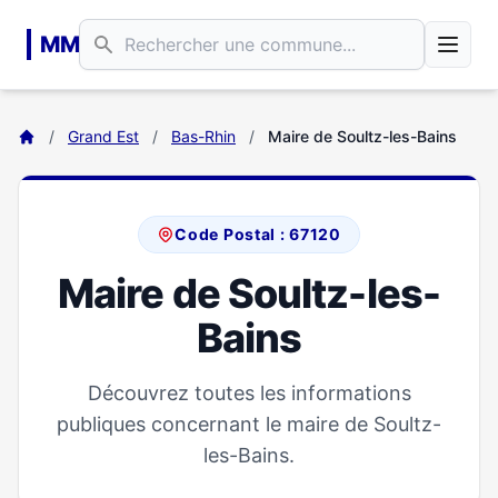
Aller au contenu principal
MM
/
Grand Est
/
Bas-Rhin
/
Maire de Soultz-les-Bains
Code Postal : 67120
Maire de Soultz-les-
Bains
Découvrez toutes les informations
publiques concernant le maire de Soultz-
les-Bains.