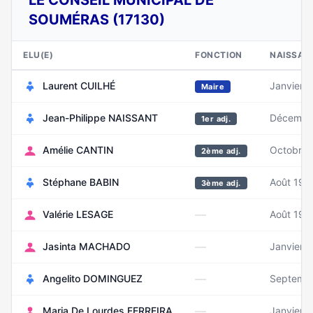
LE CONSEIL MUNICIPAL DE
SOUMÉRAS (17130)
ELU(E)
FONCTION
NAISSAN
Laurent CUILHÉ
Janvier 
Maire
Jean-Philippe NAISSANT
Décembr
1er adj.
Amélie CANTIN
Octobre 
2ème adj.
Stéphane BABIN
Août 196
3ème adj.
—
Valérie LESAGE
Août 196
—
Jasinta MACHADO
Janvier 
—
Angelito DOMINGUEZ
Septemb
—
Maria De Lourdes FERREIRA
Janvier 