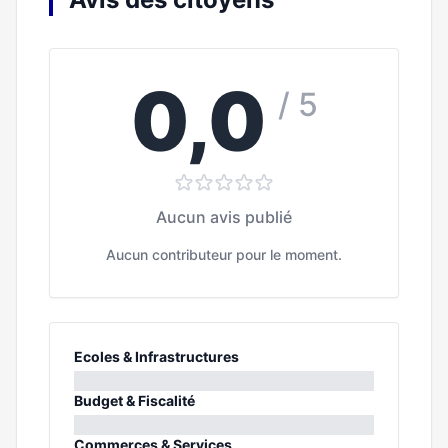
0,0
/ 5
Aucun avis publié
Aucun contributeur pour le moment.
Ecoles & Infrastructures
0%
Budget & Fiscalité
0%
Commerces & Services