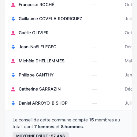
—
Françoise ROCHÉ
Octob
—
Guillaume COVELA RODRIGUEZ
Juin 
—
Gaëlle OLIVIER
Octob
—
Jean-Noël FLEGEO
Décem
—
Michèle DHELLEMMES
Mai 1
—
Philippe GANTHY
Janvi
—
Catherine SARRAZIN
Déce
—
Daniel ARROYO-BISHOP
Juille
Le conseil de cette commune compte
15
membres au
total, dont
7 femmes
et
8 hommes
.
MOYENNE D'ÂGE : 57 ANS