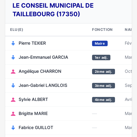
LE CONSEIL MUNICIPAL DE
TAILLEBOURG (17350)
ELU(E)
FONCTION
NAIS
Pierre TEXIER
Févrie
Maire
Jean-Emmanuel GARCIA
Mars 
1er adj.
Angélique CHARRON
Octob
2ème adj.
Jean-Gabriel LANGLOIS
Septe
3ème adj.
Sylvie ALBERT
Avril 
4ème adj.
—
Brigitte MARIE
Mars 
—
Fabrice GUILLOT
Mars 