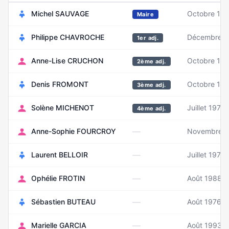
Michel SAUVAGE
Octobre 19
Maire
Philippe CHAVROCHE
Décembre 1
1er adj.
Anne-Lise CRUCHON
Octobre 19
2ème adj.
Denis FROMONT
Octobre 19
3ème adj.
Solène MICHENOT
Juillet 1979
4ème adj.
—
Anne-Sophie FOURCROY
Novembre 1
—
Laurent BELLOIR
Juillet 1970
—
Ophélie FROTIN
Août 1988
—
Sébastien BUTEAU
Août 1976
—
Marielle GARCIA
Août 1993