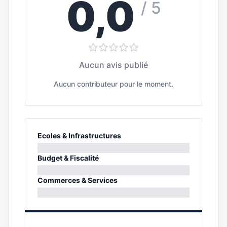
0,0
/ 5
Aucun avis publié
Aucun contributeur pour le moment.
Ecoles & Infrastructures
0%
Budget & Fiscalité
0%
Commerces & Services
0%