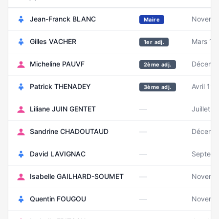
Jean-Franck BLANC
Novemb
Maire
Gilles VACHER
Mars 19
1er adj.
Micheline PAUVF
Décemb
2ème adj.
Patrick THENADEY
Avril 19
3ème adj.
—
Liliane JUIN GENTET
Juillet 
—
Sandrine CHADOUTAUD
Décemb
—
David LAVIGNAC
Septemb
—
Isabelle GAILHARD-SOUMET
Novemb
—
Quentin FOUGOU
Novemb