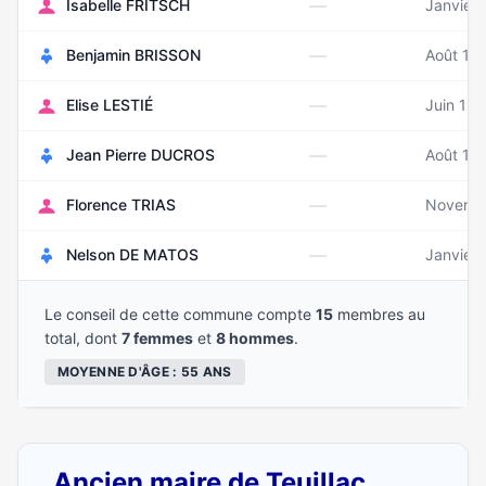
—
Isabelle FRITSCH
Janvier
—
Benjamin BRISSON
Août 19
—
Elise LESTIÉ
Juin 19
—
Jean Pierre DUCROS
Août 19
—
Florence TRIAS
Novembr
—
Nelson DE MATOS
Janvier 
Le conseil de cette commune compte
15
membres au
total, dont
7 femmes
et
8 hommes
.
MOYENNE D'ÂGE : 55 ANS
Ancien maire de Teuillac