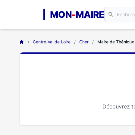
Aller au contenu principal
MON
-
MAIRE
/
Centre-Val de Loire
/
Cher
/
Maire de Thénioux
Découvrez to