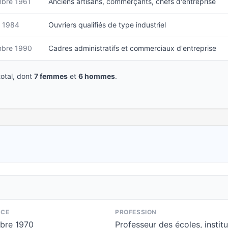
bre 1961
Anciens artisans, commerçants, chefs d'entreprise
r 1984
Ouvriers qualifiés de type industriel
bre 1990
Cadres administratifs et commerciaux d'entreprise
otal, dont
7 femmes
et
6 hommes
.
NCE
PROFESSION
bre 1970
Professeur des écoles, instit