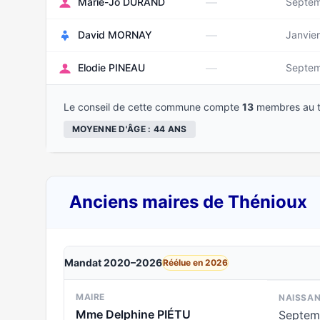
—
Marie-Jo DURAND
Septem
—
David MORNAY
Janvie
—
Elodie PINEAU
Septem
Le conseil de cette commune compte
13
membres au t
MOYENNE D'ÂGE : 44 ANS
Anciens maires de Thénioux
Mandat 2020–2026
Réélue en 2026
MAIRE
NAISSA
Mme Delphine PIÉTU
Septem