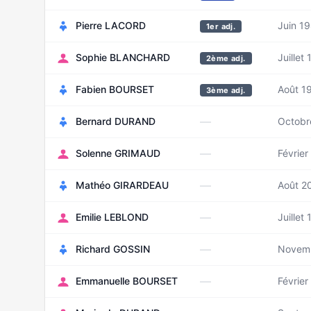
Pierre LACORD
Juin 1
1er adj.
Sophie BLANCHARD
Juillet
2ème adj.
Fabien BOURSET
Août 1
3ème adj.
—
Bernard DURAND
Octobr
—
Solenne GRIMAUD
Février
—
Mathéo GIRARDEAU
Août 2
—
Emilie LEBLOND
Juillet
—
Richard GOSSIN
Novem
—
Emmanuelle BOURSET
Février