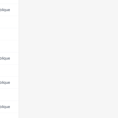
blique
15 mars 2026
15 mars 2026
15 mars 2026
15 mars 2026
blique
15 mars 2026
15 mars 2026
blique
15 mars 2026
15 mars 2026
blique
15 mars 2026