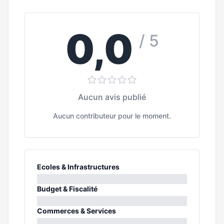
0,0
/ 5
Aucun avis publié
Aucun contributeur pour le moment.
Ecoles & Infrastructures
0%
Budget & Fiscalité
0%
Commerces & Services