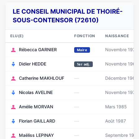
LE CONSEIL MUNICIPAL DE THOIRÉ-
SOUS-CONTENSOR (72610)
ELU(E)
FONCTION
NAISSANCE
Rébecca GARNIER
Novembre 1975
Maire
Didier HEDDE
Novembre 1962
1er adj.
—
Catherine MAKHLOUF
Décembre 1962
—
Nicolas AVELINE
Novembre 1979
—
Amélie MORVAN
Mars 1985
—
Florian GAILLARD
Août 1987
—
Maëliss LEPINAY
Septembre 1991