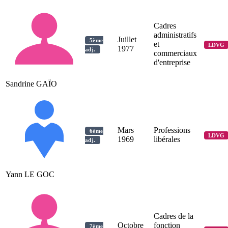
Cadres
administratifs
Juillet
5ème
et
LDVG
1977
adj.
commerciaux
d'entreprise
Sandrine GAÏO
Mars
Professions
6ème
LDVG
1969
libérales
adj.
Yann LE GOC
Cadres de la
Octobre
fonction
7ème