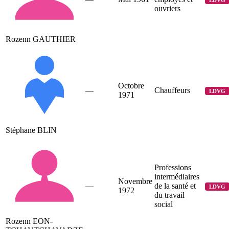
LDVG
ouvriers
Rozenn GAUTHIER
Octobre
—
Chauffeurs
LDVG
1971
Stéphane BLIN
Professions
intermédiaires
Novembre
—
de la santé et
LDVG
1972
du travail
social
Rozenn EON-