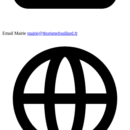
Email Mairie
mairie@thorignefouillard.fr