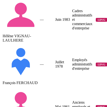
Cadres
administratifs
—
Juin 1983
et
LDVG
commerciaux
d'entreprise
Hélène VIGNAU-
LAULHERE
Employés
Juillet
—
administratifs
LDVG
1978
d'entreprise
François FERCHAUD
Anciens
—
Mai 1961
employés et