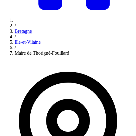
/
Bretagne
/
Ille-et-Vilaine
/
Maire de Thorigné-Fouillard