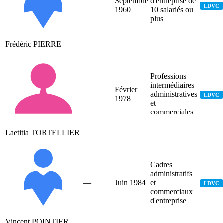
Septembre
d'entreprise de
—
LDVC
1960
10 salariés ou
plus
Frédéric PIERRE
Professions
intermédiaires
Février
—
administratives
LDVC
1978
et
commerciales
Laetitia TORTELLIER
Cadres
administratifs
—
Juin 1984
et
LDVC
commerciaux
d'entreprise
Vincent POINTIER