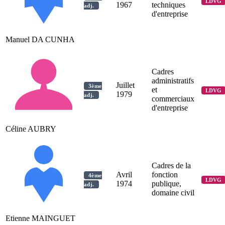
LDVG
1967
techniques
adj.
d'entreprise
Manuel DA CUNHA
Cadres
administratifs
Juillet
3ème
et
LDVG
1979
adj.
commerciaux
d'entreprise
Céline AUBRY
Cadres de la
Avril
fonction
4ème
LDVG
1974
publique,
adj.
domaine civil
Etienne MAINGUET