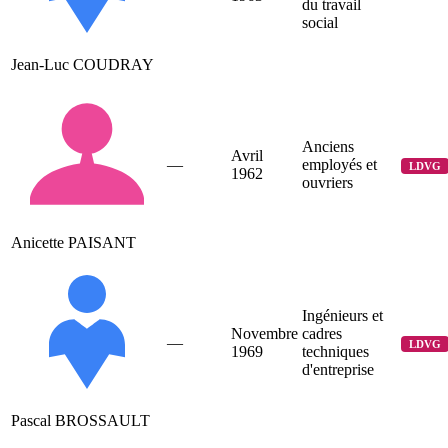
du travail
social
Jean-Luc COUDRAY
Anciens
Avril
—
employés et
LDVG
1962
ouvriers
Anicette PAISANT
Ingénieurs et
Novembre
cadres
—
LDVG
1969
techniques
d'entreprise
Pascal BROSSAULT