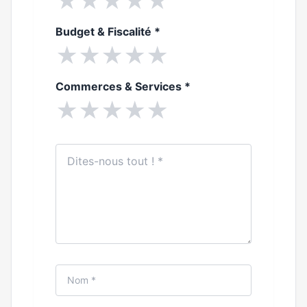
★
★
★
★
★
Budget & Fiscalité
*
★
★
★
★
★
Commerces & Services
*
★
★
★
★
★