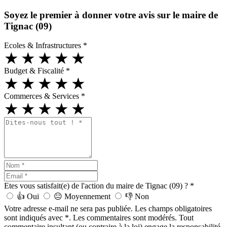
Soyez le premier à donner votre avis sur le maire de
Tignac (09)
Ecoles & Infrastructures
*
★
★
★
★
★
Budget & Fiscalité
*
★
★
★
★
★
Commerces & Services
*
★
★
★
★
★
Etes vous satisfait(e) de l'action du maire de Tignac (09) ?
*
👍
Oui
😐
Moyennement
👎
Non
Votre adresse e-mail ne sera pas publiée. Les champs obligatoires
sont indiqués avec *. Les commentaires sont modérés. Tout
commentaire insultant (ou contraire à la loi) engage la responsabilité