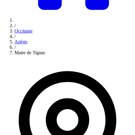
/
Occitanie
/
Ariège
/
Maire de Tignac