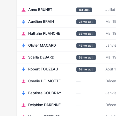
Anne BRUNET
Juille
1er adj.
Aurélien BRAIN
Mai 1
2ème adj.
Nathalie PLANCHE
Mai 1
3ème adj.
Olivier MACARD
Janvi
4ème adj.
Scarla DEBARD
Mai 1
5ème adj.
Robert TOUZEAU
Août 
6ème adj.
—
Coralie DELMOTTE
Décem
—
Baptiste COUDRAY
Janvi
—
Delphine DARENNE
Décem