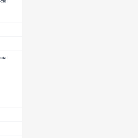
cial
15 mars 2026
15 mars 2026
15 mars 2026
15 mars 2026
cial
15 mars 2026
15 mars 2026
15 mars 2026
15 mars 2026
15 mars 2026
15 mars 2026