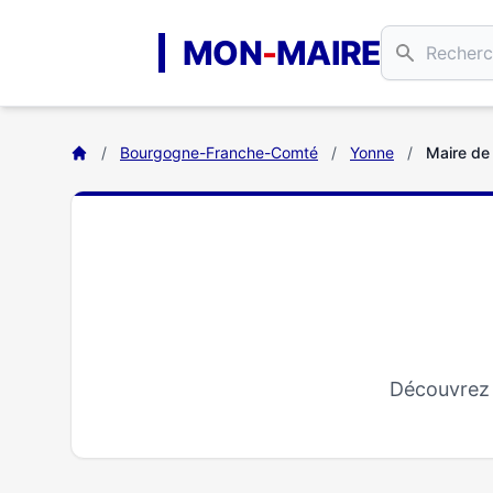
Aller au contenu principal
MON
-
MAIRE
/
Bourgogne-Franche-Comté
/
Yonne
/
Maire de
Découvrez 