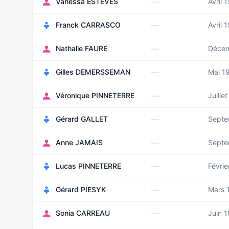
—
Vanessa ESTEVES
Avril 
—
Franck CARRASCO
Avril 
—
Nathalie FAURE
Décem
—
Gilles DEMERSSEMAN
Mai 1
—
Véronique PINNETERRE
Juille
—
Gérard GALLET
Septe
—
Anne JAMAIS
Septe
—
Lucas PINNETERRE
Févrie
—
Gérard PIESYK
Mars 
—
Sonia CARREAU
Juin 