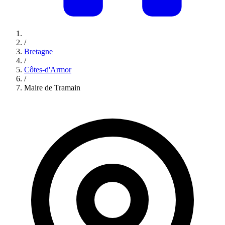
/
Bretagne
/
Côtes-d'Armor
/
Maire de Tramain