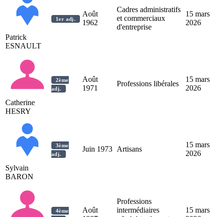
Cadres administratifs
Août
15 mars
et commerciaux
1er adj.
1962
2026
d'entreprise
Patrick
ESNAULT
Août
15 mars
2ème
Professions libérales
1971
2026
adj.
Catherine
HESRY
15 mars
3ème
Juin 1973
Artisans
2026
adj.
Sylvain
BARON
Professions
Août
intermédiaires
15 mars
4ème