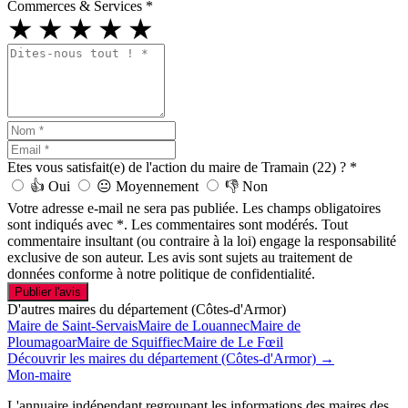
Commerces & Services
*
★
★
★
★
★
Etes vous satisfait(e) de l'action du maire de Tramain (22) ?
*
👍
Oui
😐
Moyennement
👎
Non
Votre adresse e-mail ne sera pas publiée. Les champs obligatoires
sont indiqués avec *. Les commentaires sont modérés. Tout
commentaire insultant (ou contraire à la loi) engage la responsabilité
exclusive de son auteur. Les avis sont sujets au traitement de
données conforme à notre politique de confidentialité.
Publier l'avis
D'autres maires du département (Côtes-d'Armor)
Maire de Saint-Servais
Maire de Louannec
Maire de
Ploumagoar
Maire de Squiffiec
Maire de Le Fœil
Découvrir les maires du département (Côtes-d'Armor) →
Mon-maire
L'annuaire indépendant regroupant les informations des maires des