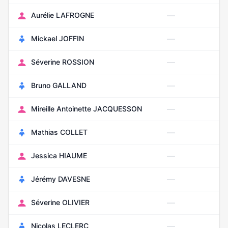
—
Aurélie LAFROGNE
O
—
Mickael JOFFIN
M
—
Séverine ROSSION
M
—
Bruno GALLAND
M
—
Mireille Antoinette JACQUESSON
J
—
Mathias COLLET
D
—
Jessica HIAUME
F
—
Jérémy DAVESNE
F
—
Séverine OLIVIER
Av
—
Nicolas LECLERC
N