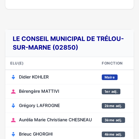
LE CONSEIL MUNICIPAL DE TRÉLOU-
SUR-MARNE (02850)
ELU(E)
FONCTION
N
Didier KOHLER
Ju
Maire
Bérengère MATTIVI
S
1er adj.
Grégory LAFROGNE
O
2ème adj.
Aurélia Marie Christiane CHESNEAU
F
3ème adj.
Brieuc GHORGHI
A
4ème adj.