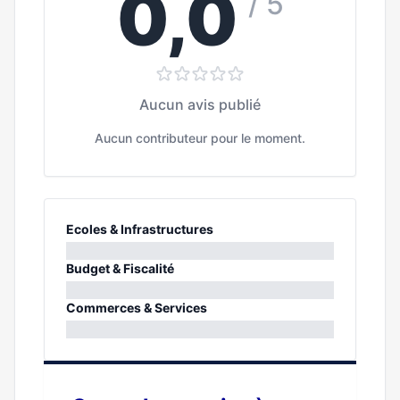
0,0
/ 5
Aucun avis publié
Aucun contributeur pour le moment.
Ecoles & Infrastructures
0%
Budget & Fiscalité
0%
Commerces & Services
0%