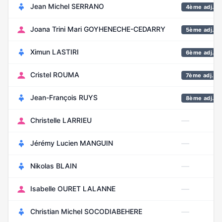
Jean Michel SERRANO
4ème adj.
Joana Trini Mari GOYHENECHE-CEDARRY
5ème adj.
Ximun LASTIRI
6ème adj.
Cristel ROUMA
7ème adj.
Jean-François RUYS
8ème adj.
—
Christelle LARRIEU
—
Jérémy Lucien MANGUIN
—
Nikolas BLAIN
—
Isabelle OURET LALANNE
—
Christian Michel SOCODIABEHERE