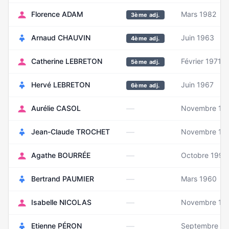
Florence ADAM
Mars 1982
3ème adj.
Arnaud CHAUVIN
Juin 1963
4ème adj.
Catherine LEBRETON
Février 1971
5ème adj.
Hervé LEBRETON
Juin 1967
6ème adj.
—
Aurélie CASOL
Novembre 19
—
Jean-Claude TROCHET
Novembre 19
—
Agathe BOURRÉE
Octobre 1996
—
Bertrand PAUMIER
Mars 1960
—
Isabelle NICOLAS
Novembre 19
—
Etienne PÉRON
Septembre 1