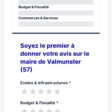
0%
Budget & Fiscalité
0%
Commerces & Services
0%
Soyez le premier à
donner votre avis sur le
maire de Valmunster
(57)
Ecoles & Infrastructures
*
★
★
★
★
★
Budget & Fiscalité
*
★
★
★
★
★