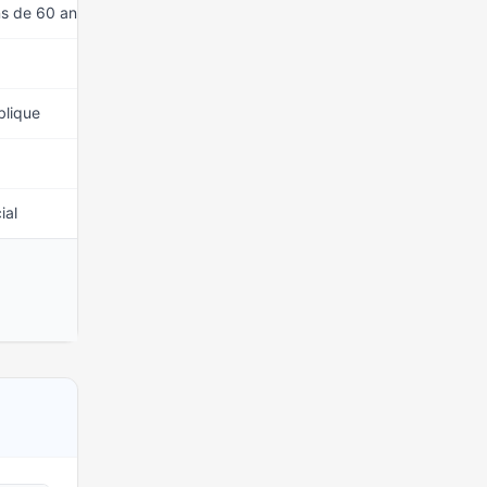
ns de 60 ans)
15 mars 2026
15 mars 2026
blique
15 mars 2026
15 mars 2026
ial
15 mars 2026