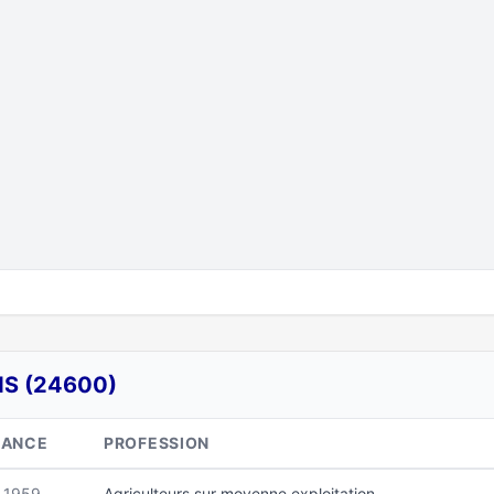
NS (24600)
SANCE
PROFESSION
r 1959
Agriculteurs sur moyenne exploitation