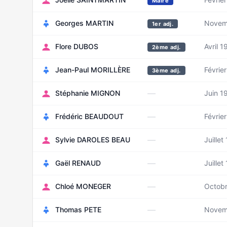
Maire
Georges MARTIN
Novem
1er adj.
Flore DUBOS
Avril 1
2ème adj.
Jean-Paul MORILLÈRE
Févrie
3ème adj.
—
Stéphanie MIGNON
Juin 1
—
Frédéric BEAUDOUT
Févrie
—
Sylvie DAROLES BEAU
Juillet
—
Gaël RENAUD
Juillet
—
Chloé MONEGER
Octob
—
Thomas PETE
Novem