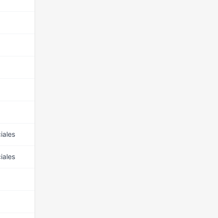
15 mars 2026
15 mars 2026
15 mars 2026
15 mars 2026
15 mars 2026
iales
15 mars 2026
iales
15 mars 2026
15 mars 2026
15 mars 2026