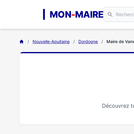
Aller au contenu principal
MON
-
MAIRE
/
Nouvelle-Aquitaine
/
Dordogne
/
Maire de Van
Découvrez to