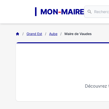
Aller au contenu principal
MON
-
MAIRE
/
Grand Est
/
Aube
/
Maire de Vaudes
Découvrez t