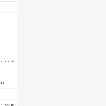
15 mars 2026
15 mars 2026
15 mars 2026
15 mars 2026
15 mars 2026
ail social
15 mars 2026
15 mars 2026
ise
15 mars 2026
15 mars 2026
ail social
15 mars 2026