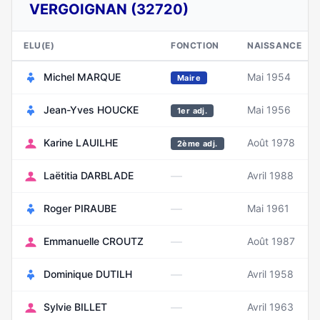
VERGOIGNAN (32720)
ELU(E)
FONCTION
NAISSANCE
Michel MARQUE
Mai 1954
Maire
Jean-Yves HOUCKE
Mai 1956
1er adj.
Karine LAUILHE
Août 1978
2ème adj.
—
Laëtitia DARBLADE
Avril 1988
—
Roger PIRAUBE
Mai 1961
—
Emmanuelle CROUTZ
Août 1987
—
Dominique DUTILH
Avril 1958
—
Sylvie BILLET
Avril 1963