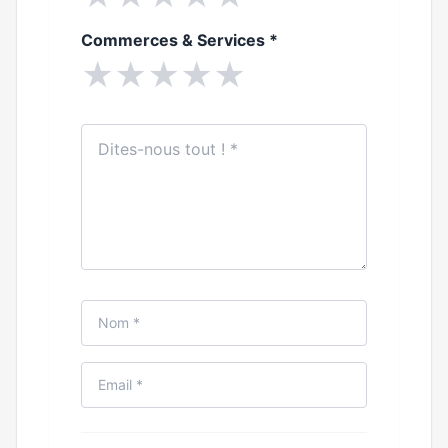
Commerces & Services
*
★
★
★
★
★