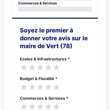
0%
Commerces & Services
0%
Soyez le premier à
donner votre avis sur le
maire de Vert (78)
Ecoles & Infrastructures
*
★
★
★
★
★
Budget & Fiscalité
*
★
★
★
★
★
Commerces & Services
*
★
★
★
★
★