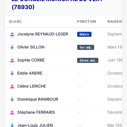
(78930)
ELU(E)
FONCTION
NAISSANC
Jocelyne REYNAUD-LEGER
Septembr
Maire
Olivier SILLON
Mars 196
1er adj.
Sophie CORBÉ
Juin 1962
2ème adj.
—
Eddie ANDRE
Octobre 1
—
Céline LERICHE
Octobre 1
—
Dominique RAMBOUR
Septembr
—
Stéphane FERRARIS
Décembre
—
Jean-Louis JULIEN
Mai 1953