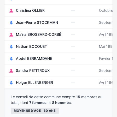
—
Christina OLLIER
Octobre 1
—
Jean-Pierre STOCKMAN
Septembr
—
Maïna BROSSARD-CORBÉ
Avril 1998
—
Nathan BOCQUET
Mai 1997
—
Abdel BERRAMDANE
Février 19
—
Sandra PETITROUX
Septembr
—
Holger ELLENBERGER
Avril 1966
Le conseil de cette commune compte
15
membres au
total, dont
7 femmes
et
8 hommes
.
MOYENNE D'ÂGE : 60 ANS