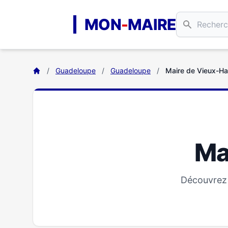
Aller au contenu principal
MON
-
MAIRE
/
Guadeloupe
/
Guadeloupe
/
Maire de Vieux-Ha
Ma
Découvrez 