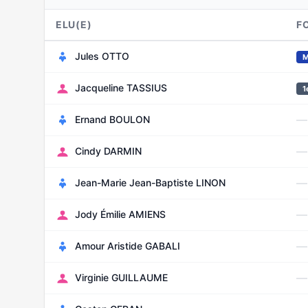
ELU(E)
F
Jules OTTO
M
Jacqueline TASSIUS
1
—
Ernand BOULON
—
Cindy DARMIN
—
Jean-Marie Jean-Baptiste LINON
—
Jody Émilie AMIENS
—
Amour Aristide GABALI
—
Virginie GUILLAUME