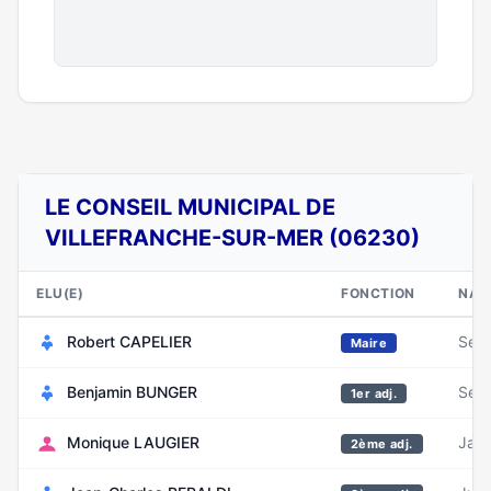
LE CONSEIL MUNICIPAL DE
VILLEFRANCHE-SUR-MER (06230)
ELU(E)
FONCTION
NAI
Robert CAPELIER
Sep
Maire
Benjamin BUNGER
Sep
1er adj.
Monique LAUGIER
Janv
2ème adj.