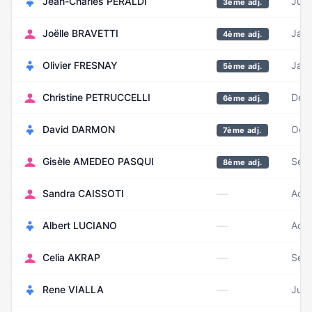
Jean-Charles PERALDI
Juin
3ème adj.
Joëlle BRAVETTI
Janv
4ème adj.
Olivier FRESNAY
Janv
5ème adj.
Christine PETRUCCELLI
Déc
6ème adj.
David DARMON
Oct
7ème adj.
Gisèle AMEDEO PASQUI
Sep
8ème adj.
—
Sandra CAISSOTI
Août
—
Albert LUCIANO
Août
—
Celia AKRAP
Sep
—
Rene VIALLA
Juil