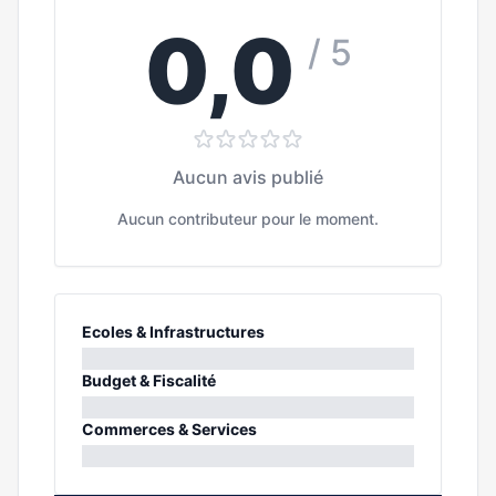
0,0
/ 5
Aucun avis publié
Aucun contributeur pour le moment.
Ecoles & Infrastructures
0%
Budget & Fiscalité
0%
Commerces & Services
0%