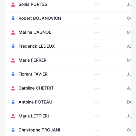
—
Sonia PORTES
Juin
—
Robert BOJANOVICH
Oct
—
Marina CAGNOL
Mai 
—
Frederick LEDEUX
Août
—
Marie FERRER
Mai 
—
Florent FAVIER
Juin
—
Caroline CHETRIT
Avri
—
Antoine POTEAU
Déc
—
Maria LETTIERI
Juil
—
Christophe TROJANI
Oct