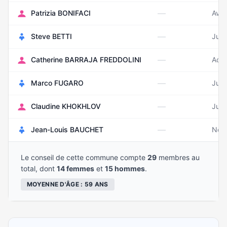
—
Patrizia BONIFACI
Avri
—
Steve BETTI
Juin
—
Catherine BARRAJA FREDDOLINI
Aoû
—
Marco FUGARO
Juil
—
Claudine KHOKHLOV
Juil
—
Jean-Louis BAUCHET
Nov
Le conseil de cette commune compte
29
membres au
total, dont
14 femmes
et
15 hommes
.
MOYENNE D'ÂGE : 59 ANS