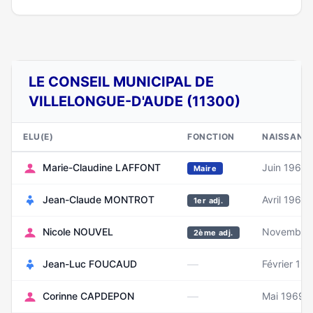
LE CONSEIL MUNICIPAL DE
VILLELONGUE-D'AUDE (11300)
ELU(E)
FONCTION
NAISSANC
Marie-Claudine LAFFONT
Juin 1960
Maire
Jean-Claude MONTROT
Avril 1969
1er adj.
Nicole NOUVEL
Novembre 
2ème adj.
—
Jean-Luc FOUCAUD
Février 19
—
Corinne CAPDEPON
Mai 1969