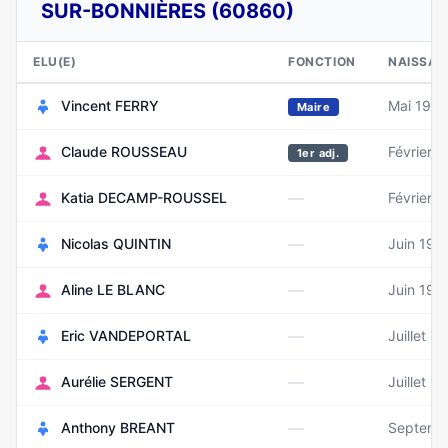
SUR-BONNIÈRES (60860)
ELU(E)
FONCTION
NAISSAN
Vincent FERRY
Mai 1973
Maire
Claude ROUSSEAU
Février 1
1er adj.
—
Katia DECAMP-ROUSSEL
Février 
—
Nicolas QUINTIN
Juin 198
—
Aline LE BLANC
Juin 197
—
Eric VANDEPORTAL
Juillet 1
—
Aurélie SERGENT
Juillet 1
—
Anthony BREANT
Septemb