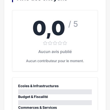
0,0
/ 5
Aucun avis publié
Aucun contributeur pour le moment.
Ecoles & Infrastructures
0%
Budget & Fiscalité
0%
Commerces & Services