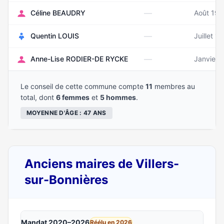
—
Céline BEAUDRY
Août 197
—
Quentin LOUIS
Juillet 1
—
Anne-Lise RODIER-DE RYCKE
Janvier 
Le conseil de cette commune compte
11
membres au
total, dont
6 femmes
et
5 hommes
.
MOYENNE D'ÂGE : 47 ANS
Anciens maires de Villers-
sur-Bonnières
Mandat 2020–2026
Réélu en 2026