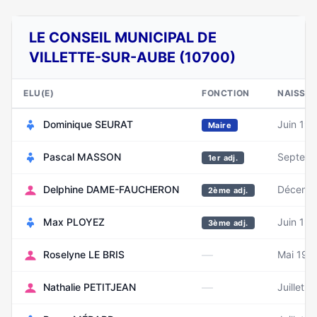
LE CONSEIL MUNICIPAL DE
VILLETTE-SUR-AUBE (10700)
ELU(E)
FONCTION
NAISSA
Dominique SEURAT
Juin 19
Maire
Pascal MASSON
Septemb
1er adj.
Delphine DAME-FAUCHERON
Décemb
2ème adj.
Max PLOYEZ
Juin 19
3ème adj.
—
Roselyne LE BRIS
Mai 195
—
Nathalie PETITJEAN
Juillet 