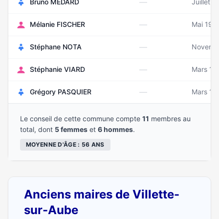
—
Bruno MÉDARD
Juillet 1
—
Mélanie FISCHER
Mai 199
—
Stéphane NOTA
Novemb
—
Stéphanie VIARD
Mars 19
—
Grégory PASQUIER
Mars 19
Le conseil de cette commune compte
11
membres au
total, dont
5 femmes
et
6 hommes
.
MOYENNE D'ÂGE : 56 ANS
Anciens maires de Villette-
sur-Aube