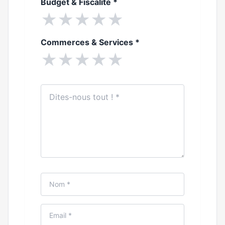
Budget & Fiscalité
*
★
★
★
★
★
Commerces & Services
*
★
★
★
★
★