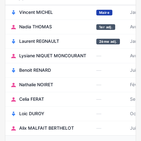
Vincent MICHEL
Janvi
Maire
Nadia THOMAS
Avril
1er adj.
Laurent REGNAULT
Janvi
2ème adj.
—
Lysiane NIQUET MONCOURANT
Avril
—
Benoit RENARD
Juill
—
Nathalie NOIRET
Févri
—
Celia FERAT
Sept
—
Loic DUROY
Octo
—
Alix MALFAIT BERTHELOT
Juill