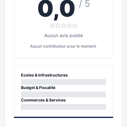
0,0
/ 5
Aucun avis publié
Aucun contributeur pour le moment.
Ecoles & Infrastructures
0%
Budget & Fiscalité
0%
Commerces & Services
0%