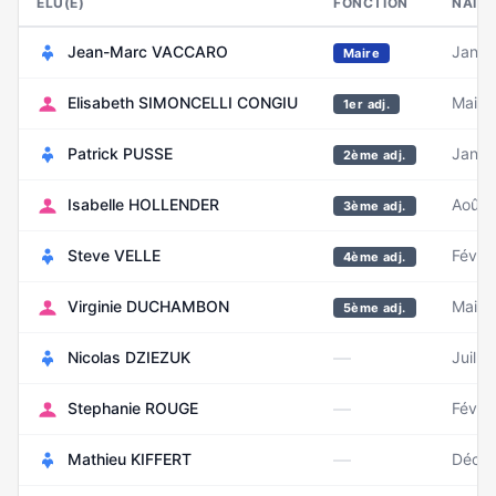
ELU(E)
FONCTION
NAIS
Jean-Marc VACCARO
Janvi
Maire
Elisabeth SIMONCELLI CONGIU
Mai 1
1er adj.
Patrick PUSSE
Janvi
2ème adj.
Isabelle HOLLENDER
Août 
3ème adj.
Steve VELLE
Févrie
4ème adj.
Virginie DUCHAMBON
Mai 1
5ème adj.
—
Nicolas DZIEZUK
Juille
—
Stephanie ROUGE
Févri
—
Mathieu KIFFERT
Déce