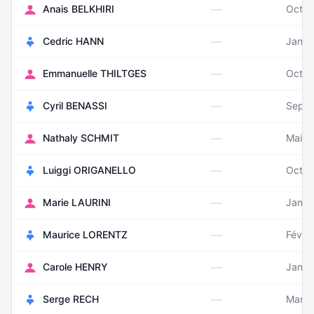
—
Anais BELKHIRI
Octob
—
Cedric HANN
Janvi
—
Emmanuelle THILTGES
Octob
—
Cyril BENASSI
Septe
—
Nathaly SCHMIT
Mai 1
—
Luiggi ORIGANELLO
Octob
—
Marie LAURINI
Janvi
—
Maurice LORENTZ
Févri
—
Carole HENRY
Janvi
—
Serge RECH
Mars 