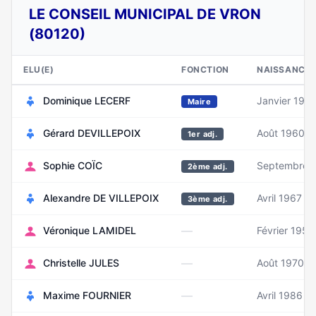
LE CONSEIL MUNICIPAL DE VRON
(80120)
ELU(E)
FONCTION
NAISSANCE
Dominique LECERF
Janvier 196
Maire
Gérard DEVILLEPOIX
Août 1960
1er adj.
Sophie COÏC
Septembre 
2ème adj.
Alexandre DE VILLEPOIX
Avril 1967
3ème adj.
—
Véronique LAMIDEL
Février 1959
—
Christelle JULES
Août 1970
—
Maxime FOURNIER
Avril 1986