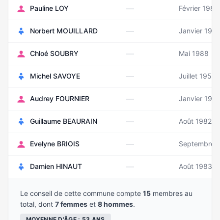
—
Pauline LOY
Février 1988
—
Norbert MOUILLARD
Janvier 196
—
Chloé SOUBRY
Mai 1988
—
Michel SAVOYE
Juillet 1952
—
Audrey FOURNIER
Janvier 198
—
Guillaume BEAURAIN
Août 1982
—
Evelyne BRIOIS
Septembre 
—
Damien HINAUT
Août 1983
Le conseil de cette commune compte
15
membres au
total, dont
7 femmes
et
8 hommes
.
MOYENNE D'ÂGE : 53 ANS