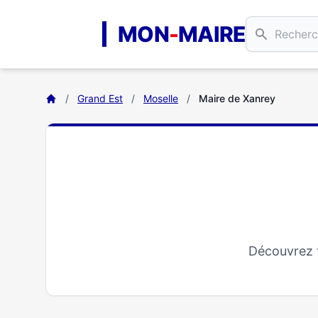
Aller au contenu principal
MON
-
MAIRE
/
Grand Est
/
Moselle
/
Maire de Xanrey
Découvrez t