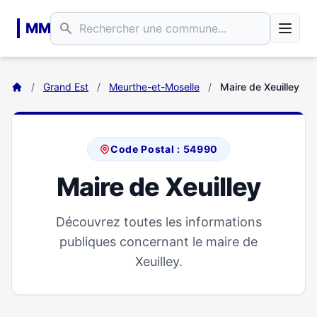
Aller au contenu principal
MM
/
Grand Est
/
Meurthe-et-Moselle
/
Maire de Xeuilley
Code Postal : 54990
Maire de Xeuilley
Découvrez toutes les informations
publiques concernant le maire de
Xeuilley.