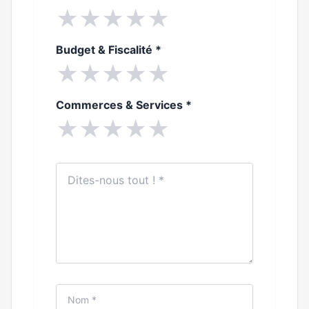
★
★
★
★
★
Budget & Fiscalité
*
★
★
★
★
★
Commerces & Services
*
★
★
★
★
★