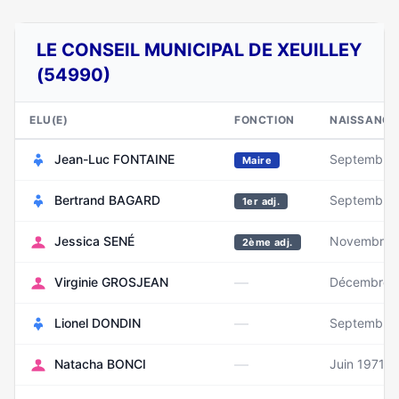
LE CONSEIL MUNICIPAL DE XEUILLEY
(54990)
ELU(E)
FONCTION
NAISSANCE
Jean-Luc FONTAINE
Septembre
Maire
Bertrand BAGARD
Septembre
1er adj.
Jessica SENÉ
Novembre 
2ème adj.
—
Virginie GROSJEAN
Décembre 
—
Lionel DONDIN
Septembre
—
Natacha BONCI
Juin 1971