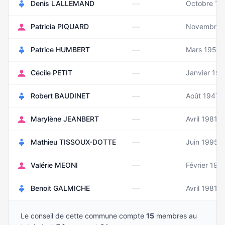
—
Denis LALLEMAND
Octobre 19
—
Patricia PIQUARD
Novembre 
—
Patrice HUMBERT
Mars 1957
—
Cécile PETIT
Janvier 197
—
Robert BAUDINET
Août 1947
—
Marylène JEANBERT
Avril 1981
—
Mathieu TISSOUX-DOTTE
Juin 1995
—
Valérie MEONI
Février 196
—
Benoit GALMICHE
Avril 1981
Le conseil de cette commune compte
15
membres au