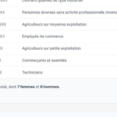
1985
Ouvriers qualifiés de type industriel
994
Personnes diverses sans activité professionnelle (moin
1989
Agriculteurs sur moyenne exploitation
983
Employés de commerce
59
Agriculteurs sur petite exploitation
1
Commerçants et assimilés
8
Techniciens
otal, dont
7 femmes
et
8 hommes
.