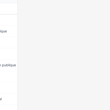
MANDAT DEPUIS
15 mars 2026
lique
15 mars 2026
15 mars 2026
15 mars 2026
on publique
15 mars 2026
15 mars 2026
15 mars 2026
al
15 mars 2026