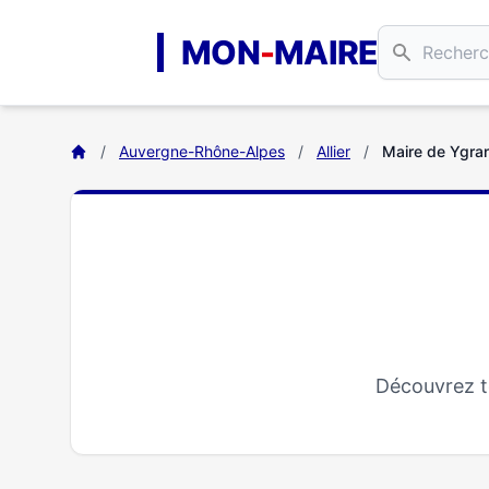
Aller au contenu principal
MON
-
MAIRE
/
Auvergne-Rhône-Alpes
/
Allier
/
Maire de Ygra
Découvrez t