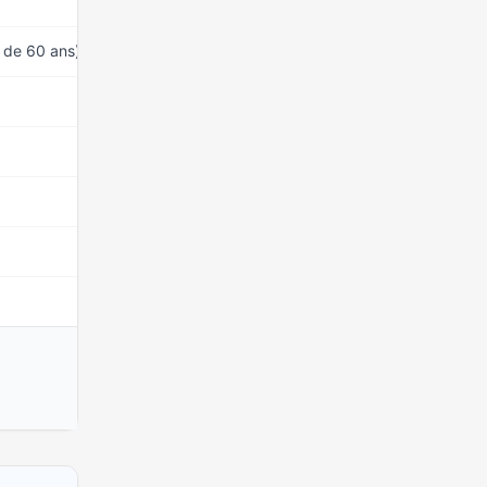
15 mars 2026
s de 60 ans)
15 mars 2026
15 mars 2026
15 mars 2026
15 mars 2026
15 mars 2026
15 mars 2026