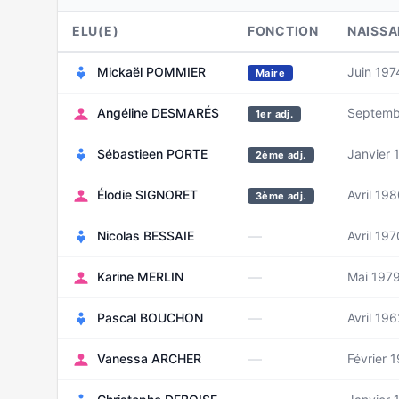
ELU(E)
FONCTION
NAISS
Mickaël POMMIER
Juin 197
Maire
Angéline DESMARÉS
Septemb
1er adj.
Sébastieen PORTE
Janvier 
2ème adj.
Élodie SIGNORET
Avril 19
3ème adj.
—
Nicolas BESSAIE
Avril 197
—
Karine MERLIN
Mai 197
—
Pascal BOUCHON
Avril 196
—
Vanessa ARCHER
Février 