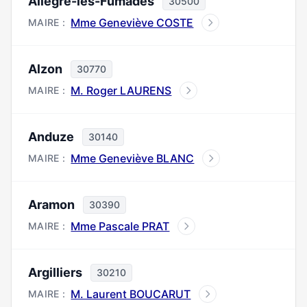
Allègre-les-Fumades
30500
Mme Geneviève COSTE
MAIRE :
Alzon
30770
M. Roger LAURENS
MAIRE :
Anduze
30140
Mme Geneviève BLANC
MAIRE :
Aramon
30390
Mme Pascale PRAT
MAIRE :
Argilliers
30210
M. Laurent BOUCARUT
MAIRE :