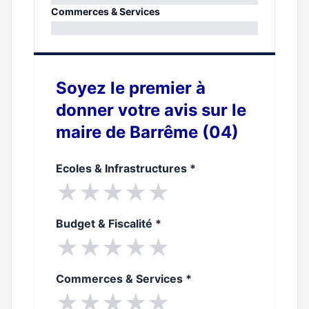
0%
Commerces & Services
0%
Soyez le premier à
donner votre avis sur le
maire de Barrême (04)
Ecoles & Infrastructures
*
★
★
★
★
★
Budget & Fiscalité
*
★
★
★
★
★
Commerces & Services
*
★
★
★
★
★