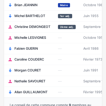
Brian JEANNIN
Octobre 1987
Maire
Michel BARTHELOT
Juin 1955
1er adj.
Christine DEMONGEOT
Septembre 19
2ème adj.
—
Michelle LESVIGNES
Octobre 1951
—
Fabien GUERIN
Avril 1986
—
Caroline COUDERC
Février 1973
—
Morgan COURET
Juin 1991
—
Nathalie SAVOURET
Septembre 19
—
Allan GUILLAUMONT
Février 1995
Le conseil de cette commune compte
9
membres au