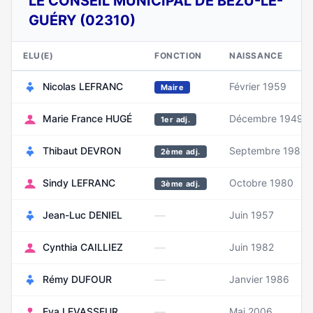
LE CONSEIL MUNICIPAL DE BÉZU-LE-
GUÉRY (02310)
ELU(E)
FONCTION
NAISSANCE
Nicolas LEFRANC
Février 1959
Maire
Marie France HUGÉ
Décembre 1949
1er adj.
Thibaut DEVRON
Septembre 1985
2ème adj.
Sindy LEFRANC
Octobre 1980
3ème adj.
—
Jean-Luc DENIEL
Juin 1957
—
Cynthia CAILLIEZ
Juin 1982
—
Rémy DUFOUR
Janvier 1986
—
Eva LEVASSEUR
Mai 2006