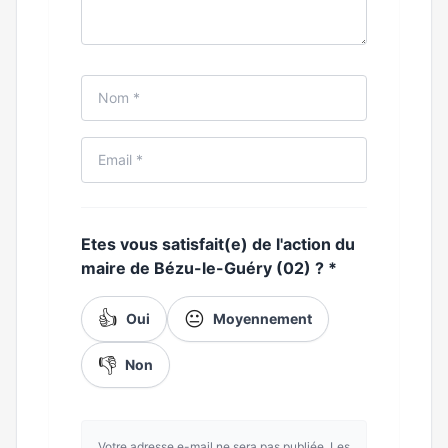
Etes vous satisfait(e) de l'action du
maire de Bézu-le-Guéry (02) ?
*
👍
😐
Oui
Moyennement
👎
Non
Votre adresse e-mail ne sera pas publiée. Les