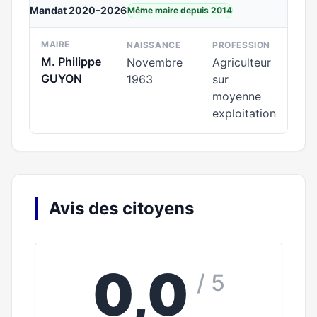
Mandat 2020–2026
Même maire depuis 2014
MAIRE
NAISSANCE
PROFESSION
M. Philippe
Novembre
Agriculteur
GUYON
1963
sur
moyenne
exploitation
Avis des citoyens
0,0
/ 5