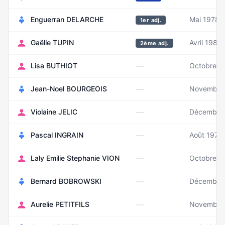
Enguerran DELARCHE
Mai 1978
1er adj.
Gaëlle TUPIN
Avril 1983
2ème adj.
—
Lisa BUTHIOT
Octobre 1
—
Jean-Noel BOURGEOIS
Novembre
—
Violaine JELIC
Décembre
—
Pascal INGRAIN
Août 1977
—
Laly Emilie Stephanie VION
Octobre 2
—
Bernard BOBROWSKI
Décembre
—
Aurelie PETITFILS
Novembre