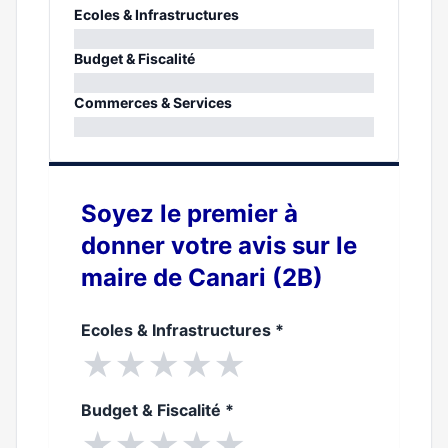
Ecoles & Infrastructures
0%
Budget & Fiscalité
0%
Commerces & Services
0%
Soyez le premier à
donner votre avis sur le
maire de Canari (2B)
Ecoles & Infrastructures
*
★
★
★
★
★
Budget & Fiscalité
*
★
★
★
★
★