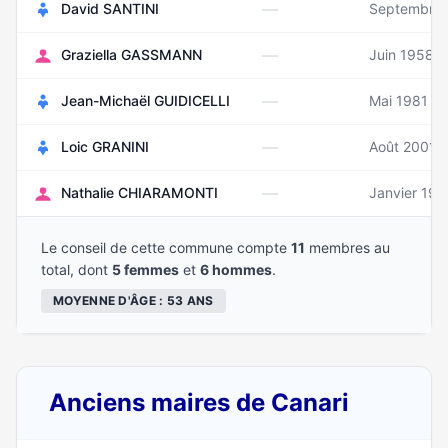
—
David SANTINI
Septembre 
—
Graziella GASSMANN
Juin 1958
—
Jean-Michaël GUIDICELLI
Mai 1981
—
Loic GRANINI
Août 2001
—
Nathalie CHIARAMONTI
Janvier 196
Le conseil de cette commune compte
11
membres au
total, dont
5 femmes
et
6 hommes
.
MOYENNE D'ÂGE : 53 ANS
Anciens maires de Canari