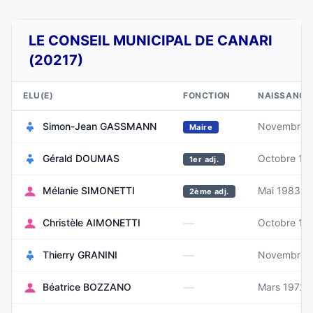
LE CONSEIL MUNICIPAL DE CANARI
(20217)
ELU(E)
FONCTION
NAISSANCE
Simon-Jean GASSMANN
Novembre 
Maire
Gérald DOUMAS
Octobre 19
1er adj.
Mélanie SIMONETTI
Mai 1983
2ème adj.
—
Christèle AIMONETTI
Octobre 19
—
Thierry GRANINI
Novembre 
—
Béatrice BOZZANO
Mars 1972