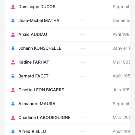
—
Dominique DUCOS
Septembre
—
Jean-Michel MATHA
Décembre 
—
Anaïs AUDIAU
Avril 1987
—
Johann KONSCHELLE
Janvier 19
—
Katline FARHAT
Mai 1995
—
Bernard FAGET
Août 1950
—
Ginette LEON BIGARRE
Juin 1954
—
Alexandre MAURA
Septembre
—
Charlène LABOURGUIGNE
Mars 2002
—
Alfred RIELLO
Août 1948