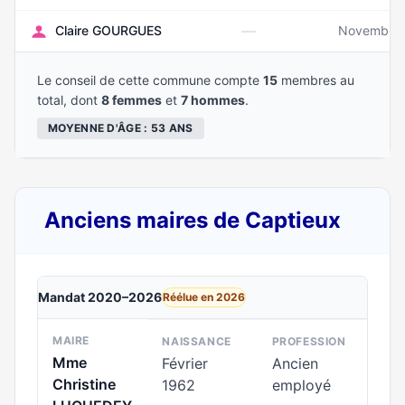
—
Claire GOURGUES
Novembre
Le conseil de cette commune compte
15
membres au
total, dont
8 femmes
et
7 hommes
.
MOYENNE D'ÂGE : 53 ANS
Anciens maires de Captieux
Mandat 2020–2026
Réélue en 2026
MAIRE
NAISSANCE
PROFESSION
Mme
Février
Ancien
Christine
1962
employé