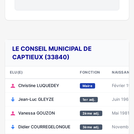
LE CONSEIL MUNICIPAL DE
CAPTIEUX (33840)
ELU(E)
FONCTION
NAISSANC
Christine LUQUEDEY
Février 19
Maire
Jean-Luc GLEYZE
Juin 1962
1er adj.
Vanessa GOUZON
Mai 1981
2ème adj.
Didier COURREGELONGUE
Novembre 
3ème adj.