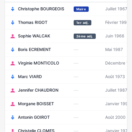
Christophe BOURGEOIS
Juillet 1967
Maire
Thomas RIGOT
Février 1993
1er adj.
Sophie WALCAK
Juin 1966
2ème adj.
—
Boris ECREMENT
Mai 1987
—
Virginie MONTICOLO
Décembre 19
—
Marc VIARD
Août 1973
—
Jennifer CHAUDRON
Juillet 1987
—
Morgane BOISSET
Janvier 1992
—
Antonin GOIROT
Août 2000
—
Christelle CLOMES
Janvier 1971