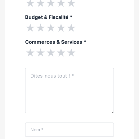
★
★
★
★
★
Budget & Fiscalité
*
★
★
★
★
★
Commerces & Services
*
★
★
★
★
★