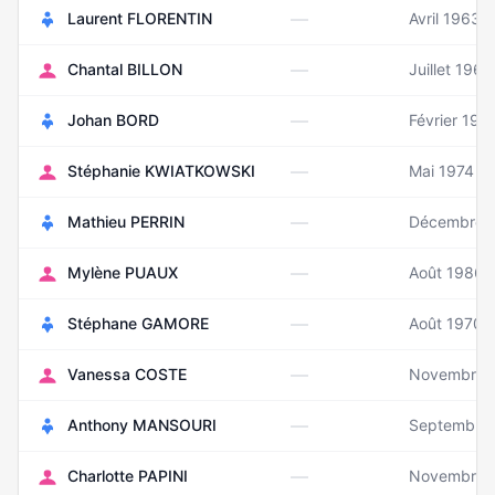
—
Laurent FLORENTIN
Avril 1963
—
Chantal BILLON
Juillet 1963
—
Johan BORD
Février 198
—
Stéphanie KWIATKOWSKI
Mai 1974
—
Mathieu PERRIN
Décembre 
—
Mylène PUAUX
Août 1986
—
Stéphane GAMORE
Août 1970
—
Vanessa COSTE
Novembre 
—
Anthony MANSOURI
Septembre
—
Charlotte PAPINI
Novembre 