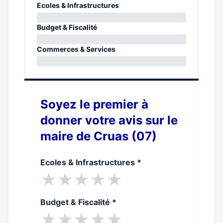
Ecoles & Infrastructures
0%
Budget & Fiscalité
0%
Commerces & Services
0%
Soyez le premier à
donner votre avis sur le
maire de Cruas (07)
Ecoles & Infrastructures
*
★
★
★
★
★
Budget & Fiscalité
*
★
★
★
★
★