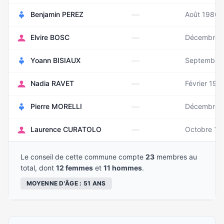
—
Benjamin PEREZ
Août 1986
—
Elvire BOSC
Décembre 
—
Yoann BISIAUX
Septembre
—
Nadia RAVET
Février 197
—
Pierre MORELLI
Décembre 
—
Laurence CURATOLO
Octobre 19
Le conseil de cette commune compte
23
membres au
total, dont
12 femmes
et
11 hommes
.
MOYENNE D'ÂGE : 51 ANS