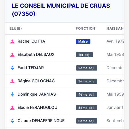
LE CONSEIL MUNICIPAL DE CRUAS
(07350)
ELU(E)
FONCTION
NAISSANCE
Rachel COTTA
Avril 1972
Maire
Élisabeth DELSAUX
Mai 1958
1er adj.
Farid TEDJAR
Décembre 
2ème adj.
Régine COLOGNAC
Décembre 
3ème adj.
Dominique JARNIAS
Mai 1959
4ème adj.
Élodie FERAHOGLOU
Janvier 198
5ème adj.
Claude DEHAFFREINGUE
Septembre
6ème adj.