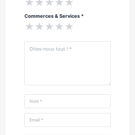
★
★
★
★
★
Commerces & Services
*
★
★
★
★
★