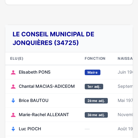
LE CONSEIL MUNICIPAL DE
JONQUIÈRES (34725)
ELU(E)
FONCTION
NAISSAN
Elisabeth PONS
Juin 1969
Maire
Chantal MACIAS-ADICEOM
Septembr
1er adj.
Brice BAUTOU
Mai 1970
2ème adj.
Marie-Rachel ALLEXANT
Novembre
3ème adj.
—
Luc PIOCH
Août 198