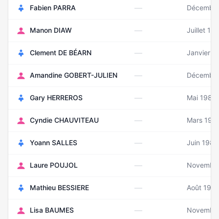
—
Fabien PARRA
Décembre
—
Manon DIAW
Juillet 19
—
Clement DE BÉARN
Janvier 1
—
Amandine GOBERT-JULIEN
Décembre
—
Gary HERREROS
Mai 1984
—
Cyndie CHAUVITEAU
Mars 198
—
Yoann SALLES
Juin 1985
—
Laure POUJOL
Novembre
—
Mathieu BESSIERE
Août 198
—
Lisa BAUMES
Novembre