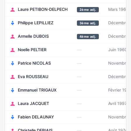
Laure PETIBON-DELPECH
Mars 1963
2ème adj.
Philippe LEPILLIEZ
Décembre 
3ème adj.
Armelle DUBOIS
Décembre 
4ème adj.
—
Noelle PELTIER
Juin 1960
—
Patrice NICOLAS
Novembre 
—
Eva ROUSSEAU
Décembre 
—
Emmanuel TRIGAUX
Février 197
—
Laura JACQUET
Avril 1997
—
Fabien DELAUNAY
Novembre 
—
Christelle DEBIAIS
Août 1974