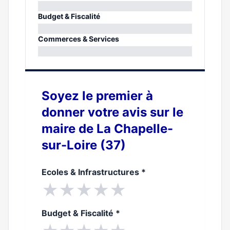
0%
Budget & Fiscalité
0%
Commerces & Services
0%
Soyez le premier à
donner votre avis sur le
maire de La Chapelle-
sur-Loire (37)
Ecoles & Infrastructures
*
★
★
★
★
★
Budget & Fiscalité
*