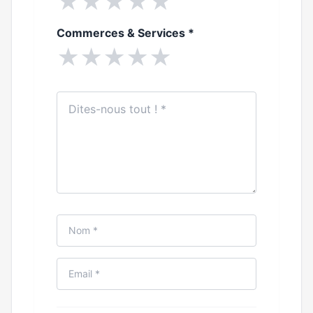
★
★
★
★
★
Commerces & Services
*
★
★
★
★
★