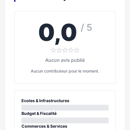
0,0
/ 5
Aucun avis publié
Aucun contributeur pour le moment.
Ecoles & Infrastructures
0%
Budget & Fiscalité
0%
Commerces & Services