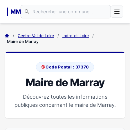
Aller au contenu principal
MM
/
Centre-Val de Loire
/
Indre-et-Loire
/
Maire de Marray
Code Postal : 37370
Maire de Marray
Découvrez toutes les informations
publiques concernant le maire de Marray.