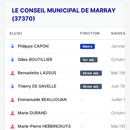
LE CONSEIL MUNICIPAL DE MARRAY
(37370)
ELU(E)
FONCTION
NAISSAN
Philippe CAPON
Janvier 1
Maire
Gilles BOUTILLIER
Octobre 
1er adj.
Bernadette LASSUS
Mai 1962
2ème adj.
Thierry DE GAVELLE
Juin 1955
3ème adj.
—
Emmanuelle BEAUJOUAN
Juillet 19
—
Marie DURAND
Octobre 
—
Marie-Pierre HEBBINCKUYS
Mai 1958