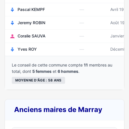
—
Pascal KEMPF
Avril 1972
—
Jeremy ROBIN
Août 198
—
Coralie SAUVA
Janvier 1
—
Yves ROY
Décembr
Le conseil de cette commune compte
11
membres au
total, dont
5 femmes
et
6 hommes
.
MOYENNE D'ÂGE : 58 ANS
Anciens maires de Marray