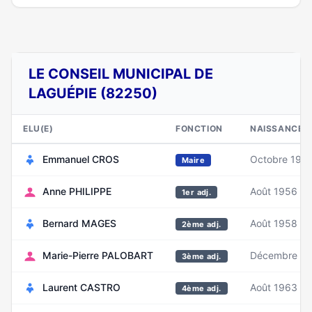
LE CONSEIL MUNICIPAL DE
LAGUÉPIE (82250)
ELU(E)
FONCTION
NAISSANCE
Emmanuel CROS
Octobre 196
Maire
Anne PHILIPPE
Août 1956
1er adj.
Bernard MAGES
Août 1958
2ème adj.
Marie-Pierre PALOBART
Décembre 1
3ème adj.
Laurent CASTRO
Août 1963
4ème adj.